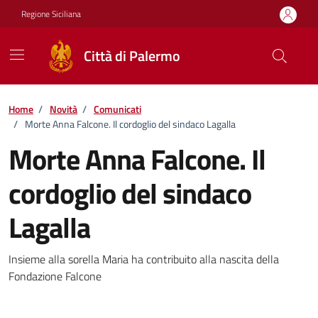
Vai ai contenuti
Vai al footer
Regione Siciliana
Città di Palermo
Home
/
Novità
/
Comunicati
/
Morte Anna Falcone. Il cordoglio del sindaco Lagalla
Morte Anna Falcone. Il
cordoglio del sindaco
Lagalla
Dettagli della notizia
Insieme alla sorella Maria ha contribuito alla nascita della
Fondazione Falcone