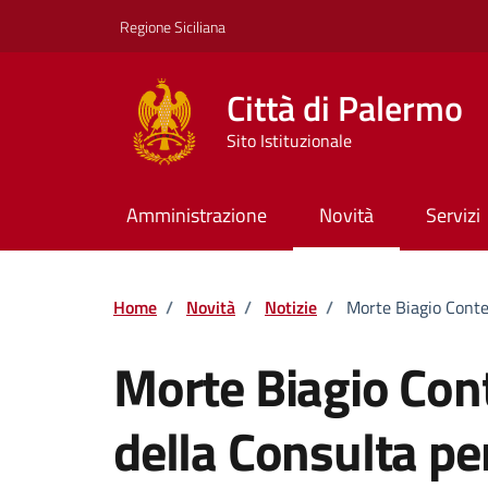
Vai ai contenuti
Vai al footer
Regione Siciliana
Città di Palermo
Sito Istituzionale
Amministrazione
Novità
Servizi
Home
/
Novità
/
Notizie
/
Morte Biagio Conte 
Morte Biagio Cont
della Consulta pe