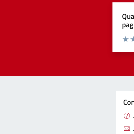
Qua
pag
Valut
Va
Con