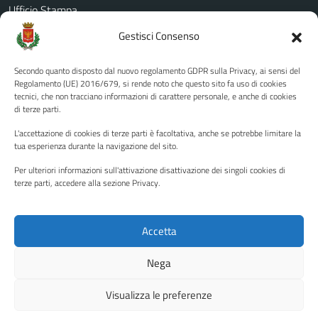
Ufficio Stampa
Amministrazione Trasparente
Gestisci Consenso
Albo pretorio
Secondo quanto disposto dal nuovo regolamento GDPR sulla Privacy, ai sensi del
Informativa privacy
Regolamento (UE) 2016/679, si rende noto che questo sito fa uso di cookies
tecnici, che non tracciano informazioni di carattere personale, e anche di cookies
Note legali
di terze parti.
Dichiarazione di accessibilità
L'accettazione di cookies di terze parti è facoltativa, anche se potrebbe limitare la
Piano di miglioramento del sito
tua esperienza durante la navigazione del sito.
Per ulteriori informazioni sull'attivazione disattivazione dei singoli cookies di
terze parti, accedere alla sezione Privacy.
SEGUICI SU
Facebook
YouTube
Twitter
Instagram
Accetta
Nega
Media policy
Mappa del sito
Visualizza le preferenze
Copyright © 2026 - Città di Palermo •
Powered by Sispi