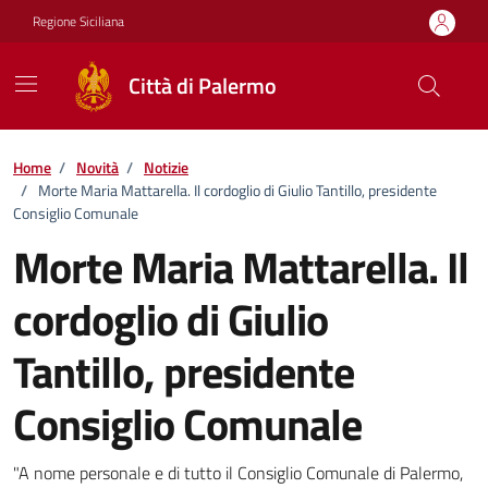
Vai ai contenuti
Vai al footer
Regione Siciliana
Città di Palermo
Home
/
Novità
/
Notizie
/
Morte Maria Mattarella. Il cordoglio di Giulio Tantillo, presidente
Consiglio Comunale
Morte Maria Mattarella. Il
cordoglio di Giulio
Tantillo, presidente
Consiglio Comunale
Dettagli della notizia
"A nome personale e di tutto il Consiglio Comunale di Palermo,