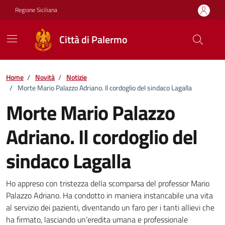
Vai ai contenuti
Vai al footer
Regione Siciliana
Città di Palermo
Home
/
Novità
/
Notizie
/
Morte Mario Palazzo Adriano. Il cordoglio del sindaco Lagalla
Morte Mario Palazzo
Adriano. Il cordoglio del
sindaco Lagalla
Dettagli della notizia
Ho appreso con tristezza della scomparsa del professor Mario
Palazzo Adriano. Ha condotto in maniera instancabile una vita
al servizio dei pazienti, diventando un faro per i tanti allievi che
ha firmato, lasciando un’eredita umana e professionale