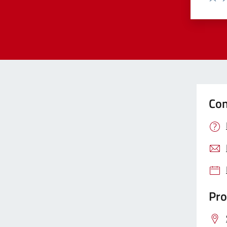
Valut
Va
Con
Pro