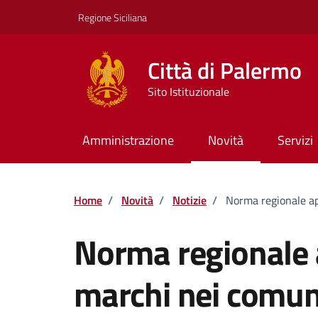
Vai ai contenuti
Vai al footer
Regione Siciliana
Città di Palermo
Sito Istituzionale
Amministrazione
Novità
Servizi
Home
/
Novità
/
Notizie
/
Norma regionale ap
Norma regionale 
marchi nei comuni