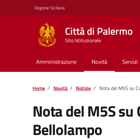
Vai ai contenuti
Vai al footer
Regione Siciliana
Città di Palermo
Sito Istituzionale
Amministrazione
Novità
Servizi
Home
/
Novità
/
Notizie
/
Nota del M5S su Ca
Nota del M5S su 
Bellolampo