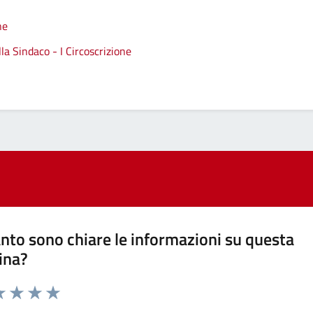
ne
a Sindaco - I Circoscrizione
nto sono chiare le informazioni su questa
ina?
a 1 stelle su 5
luta 2 stelle su 5
Valuta 3 stelle su 5
Valuta 4 stelle su 5
Valuta 5 stelle su 5