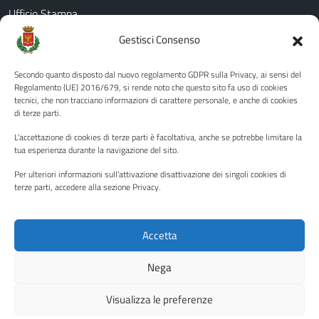
Ufficio Stampa
Amministrazione Trasparente
Gestisci Consenso
Albo pretorio
Secondo quanto disposto dal nuovo regolamento GDPR sulla Privacy, ai sensi del
Informativa privacy
Regolamento (UE) 2016/679, si rende noto che questo sito fa uso di cookies
tecnici, che non tracciano informazioni di carattere personale, e anche di cookies
Note legali
di terze parti.
Dichiarazione di accessibilità
L'accettazione di cookies di terze parti è facoltativa, anche se potrebbe limitare la
Piano di miglioramento del sito
tua esperienza durante la navigazione del sito.
Per ulteriori informazioni sull'attivazione disattivazione dei singoli cookies di
terze parti, accedere alla sezione Privacy.
SEGUICI SU
Facebook
YouTube
Twitter
Instagram
Accetta
Nega
Media policy
Mappa del sito
Visualizza le preferenze
Copyright © 2026 - Città di Palermo •
Powered by Sispi