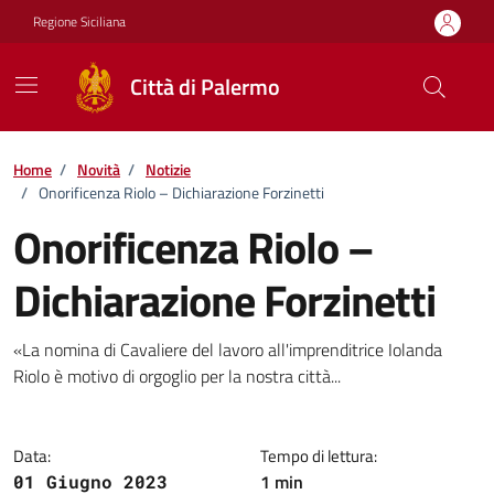
Vai ai contenuti
Vai al footer
Regione Siciliana
Città di Palermo
Home
/
Novità
/
Notizie
/
Onorificenza Riolo – Dichiarazione Forzinetti
Onorificenza Riolo –
Dichiarazione Forzinetti
Dettagli della notizia
«La nomina di Cavaliere del lavoro all'imprenditrice Iolanda
Riolo è motivo di orgoglio per la nostra città...
Data:
Tempo di lettura:
1 min
01 Giugno 2023