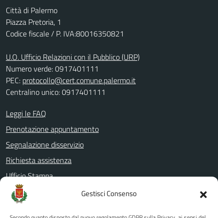
Città di Palermo
Piazza Pretoria, 1
Codice fiscale / P. IVA:80016350821
U.O. Ufficio Relazioni con il Pubblico (URP)
Numero verde: 0917401111
PEC:
protocollo@cert.comune.palermo.it
Centralino unico: 0917401111
Leggi le FAQ
Prenotazione appuntamento
Segnalazione disservizio
Richiesta assistenza
Ufficio Stampa
Amministrazione Trasparente
Gestisci Consenso
Albo pretorio
Secondo quanto disposto dal nuovo regolamento GDPR sulla Privacy, ai sensi del