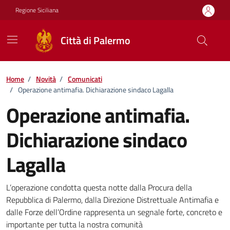
Vai ai contenuti
Vai al footer
Regione Siciliana
Città di Palermo
Home
/
Novità
/
Comunicati
/
Operazione antimafia. Dichiarazione sindaco Lagalla
Operazione antimafia.
Dichiarazione sindaco
Lagalla
Dettagli della notizia
L’operazione condotta questa notte dalla Procura della
Repubblica di Palermo, dalla Direzione Distrettuale Antimafia e
dalle Forze dell’Ordine rappresenta un segnale forte, concreto e
importante per tutta la nostra comunità