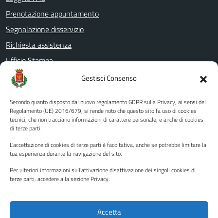
Prenotazione appuntamento
Segnalazione disservizio
Richiesta assistenza
Ufficio Stampa
Amministrazione Trasparente
Gestisci Consenso
Albo pretorio
Secondo quanto disposto dal nuovo regolamento GDPR sulla Privacy, ai sensi del
Informativa privacy
Regolamento (UE) 2016/679, si rende noto che questo sito fa uso di cookies
tecnici, che non tracciano informazioni di carattere personale, e anche di cookies
Note legali
di terze parti.
Dichiarazione di accessibilità
L'accettazione di cookies di terze parti è facoltativa, anche se potrebbe limitare la
Piano di miglioramento del sito
tua esperienza durante la navigazione del sito.
Per ulteriori informazioni sull'attivazione disattivazione dei singoli cookies di
terze parti, accedere alla sezione Privacy.
SEGUICI SU
Facebook
YouTube
Twitter
Instagram
Accetta