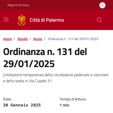
Vai ai contenuti
Vai al footer
Regione Siciliana
Città di Palermo
Home
/
Novità
/
Avvisi
/
Ordinanza n. 131 del 29/01/2025
Ordinanza n. 131 del
29/01/2025
Dettagli della notizia
Limitazione temporanea della circolazione pedonale e veicolare
e della sosta in Via Cupido 31
Data:
Tempo di lettura:
1 min
30 Gennaio 2025