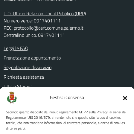
U.O. Ufficio Relazioni con il Pubblico (URP)
Numero verde: 0917401111
PEC:
protocollo@cert.comune.palermo.it
Centralino unico: 0917401111
Leggi le FAQ
Prenotazione appuntamento
Segnalazione disservizio
Richiesta assistenza
Ufficio Stampa
Amministrazione Trasparente
Gestisci Consenso
Albo pretorio
Secondo quanto disposto dal nuovo regolamento GDPR sulla Privacy, ai sensi del
Informativa privacy
Regolamento (UE) 2016/679, si rende noto che questo sito fa uso di cookies
tecnici, che non tracciano informazioni di carattere personale, e anche di cookies
Note legali
di terze parti.