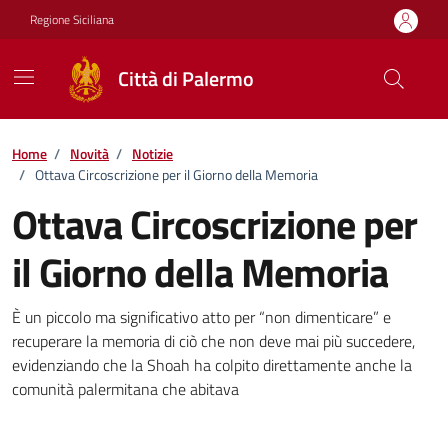
Vai ai contenuti
Vai al footer
Regione Siciliana
Città di Palermo
Home
/
Novità
/
Notizie
/
Ottava Circoscrizione per il Giorno della Memoria
Ottava Circoscrizione per
il Giorno della Memoria
Dettagli della notizia
È un piccolo ma significativo atto per “non dimenticare” e
recuperare la memoria di ciò che non deve mai più succedere,
evidenziando che la Shoah ha colpito direttamente anche la
comunità palermitana che abitava