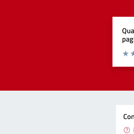
Qua
pag
Valut
Va
Con