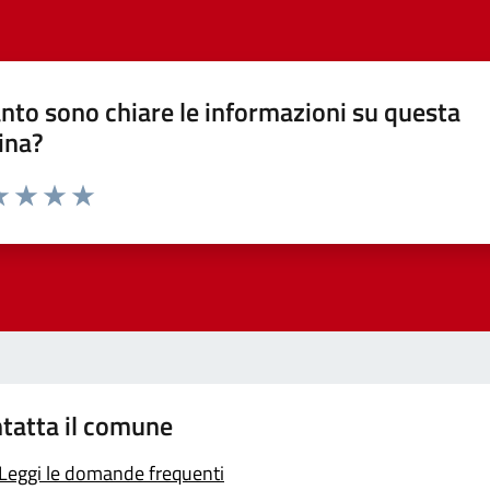
nto sono chiare le informazioni su questa
ina?
a 1 stelle su 5
luta 2 stelle su 5
Valuta 3 stelle su 5
Valuta 4 stelle su 5
Valuta 5 stelle su 5
tatta il comune
Leggi le domande frequenti