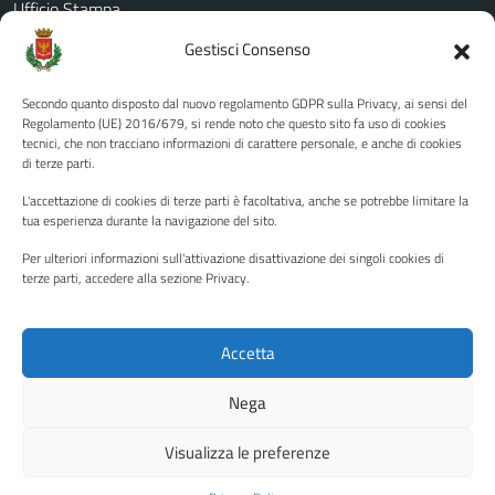
Ufficio Stampa
Amministrazione Trasparente
Gestisci Consenso
Albo pretorio
Secondo quanto disposto dal nuovo regolamento GDPR sulla Privacy, ai sensi del
Informativa privacy
Regolamento (UE) 2016/679, si rende noto che questo sito fa uso di cookies
tecnici, che non tracciano informazioni di carattere personale, e anche di cookies
Note legali
di terze parti.
Dichiarazione di accessibilità
L'accettazione di cookies di terze parti è facoltativa, anche se potrebbe limitare la
Piano di miglioramento del sito
tua esperienza durante la navigazione del sito.
Per ulteriori informazioni sull'attivazione disattivazione dei singoli cookies di
terze parti, accedere alla sezione Privacy.
SEGUICI SU
Facebook
YouTube
Twitter
Instagram
Accetta
Nega
Media policy
Mappa del sito
Visualizza le preferenze
Copyright © 2026 - Città di Palermo •
Powered by Sispi