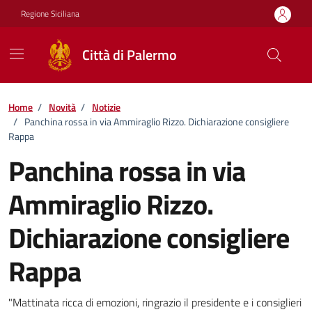
Vai ai contenuti
Vai al footer
Regione Siciliana
Città di Palermo
Home
/
Novità
/
Notizie
/
Panchina rossa in via Ammiraglio Rizzo. Dichiarazione consigliere
Rappa
Panchina rossa in via
Ammiraglio Rizzo.
Dichiarazione consigliere
Rappa
Dettagli della notizia
"Mattinata ricca di emozioni, ringrazio il presidente e i consiglieri