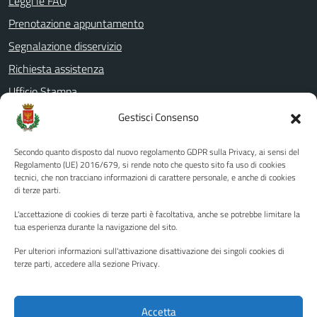
Leggi le FAQ
Prenotazione appuntamento
Segnalazione disservizio
Richiesta assistenza
Ufficio Stampa
Amministrazione Trasparente
Gestisci Consenso
Albo pretorio
Secondo quanto disposto dal nuovo regolamento GDPR sulla Privacy, ai sensi del
Informativa privacy
Regolamento (UE) 2016/679, si rende noto che questo sito fa uso di cookies
tecnici, che non tracciano informazioni di carattere personale, e anche di cookies
Note legali
di terze parti.
Dichiarazione di accessibilità
L'accettazione di cookies di terze parti è facoltativa, anche se potrebbe limitare la
Piano di miglioramento del sito
tua esperienza durante la navigazione del sito.
Per ulteriori informazioni sull'attivazione disattivazione dei singoli cookies di
terze parti, accedere alla sezione Privacy.
SEGUICI SU
Facebook
YouTube
Twitter
Instagram
Accetta