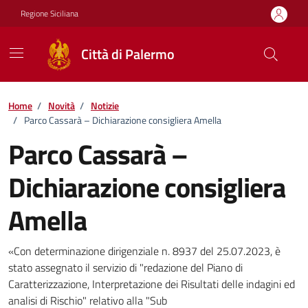
Vai ai contenuti
Vai al footer
Regione Siciliana
Città di Palermo
Home
/
Novità
/
Notizie
/
Parco Cassarà – Dichiarazione consigliera Amella
Parco Cassarà –
Dichiarazione consigliera
Amella
Dettagli della notizia
«Con determinazione dirigenziale n. 8937 del 25.07.2023, è
stato assegnato il servizio di "redazione del Piano di
Caratterizzazione, Interpretazione dei Risultati delle indagini ed
analisi di Rischio" relativo alla "Sub