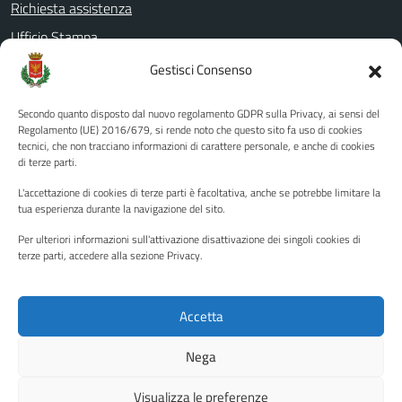
Richiesta assistenza
Ufficio Stampa
Amministrazione Trasparente
Gestisci Consenso
Albo pretorio
Secondo quanto disposto dal nuovo regolamento GDPR sulla Privacy, ai sensi del
Informativa privacy
Regolamento (UE) 2016/679, si rende noto che questo sito fa uso di cookies
tecnici, che non tracciano informazioni di carattere personale, e anche di cookies
Note legali
di terze parti.
Dichiarazione di accessibilità
L'accettazione di cookies di terze parti è facoltativa, anche se potrebbe limitare la
Piano di miglioramento del sito
tua esperienza durante la navigazione del sito.
Per ulteriori informazioni sull'attivazione disattivazione dei singoli cookies di
terze parti, accedere alla sezione Privacy.
SEGUICI SU
Facebook
YouTube
Twitter
Instagram
Accetta
Nega
Media policy
Mappa del sito
Visualizza le preferenze