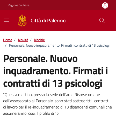
Vai ai contenuti
Vai al footer
Regione Siciliana
Città di Palermo
Home
/
Novità
/
Notizie
/
Personale. Nuovo inquadramento. Firmati i contratti di 13 psicologi
Personale. Nuovo
inquadramento. Firmati i
contratti di 13 psicologi
Dettagli della notizia
“Questa mattina, presso la sede dell’area Risorse umane
dell’assessorato al Personale, sono stati sottoscritti i contratti
di lavoro per il re-inquadramento di 13 dipendenti comunali che
assumeranno, così, il profilo di "p