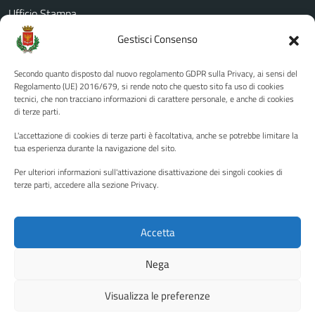
Ufficio Stampa
Amministrazione Trasparente
Gestisci Consenso
Albo pretorio
Secondo quanto disposto dal nuovo regolamento GDPR sulla Privacy, ai sensi del
Informativa privacy
Regolamento (UE) 2016/679, si rende noto che questo sito fa uso di cookies
tecnici, che non tracciano informazioni di carattere personale, e anche di cookies
Note legali
di terze parti.
Dichiarazione di accessibilità
L'accettazione di cookies di terze parti è facoltativa, anche se potrebbe limitare la
Piano di miglioramento del sito
tua esperienza durante la navigazione del sito.
Per ulteriori informazioni sull'attivazione disattivazione dei singoli cookies di
terze parti, accedere alla sezione Privacy.
SEGUICI SU
Facebook
YouTube
Twitter
Instagram
Accetta
Nega
Media policy
Mappa del sito
Visualizza le preferenze
Copyright © 2026 - Città di Palermo •
Powered by Sispi