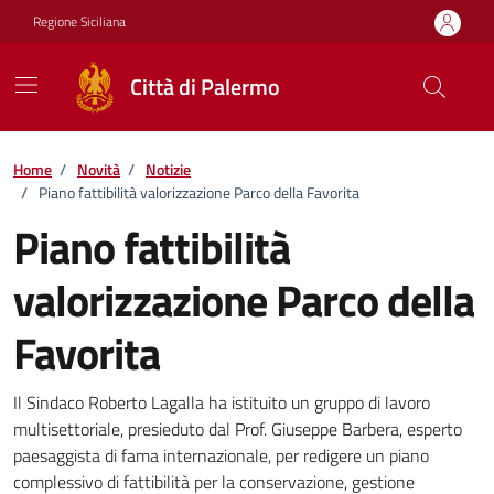
Vai ai contenuti
Vai al footer
Regione Siciliana
Città di Palermo
Home
/
Novità
/
Notizie
/
Piano fattibilità valorizzazione Parco della Favorita
Piano fattibilità
valorizzazione Parco della
Favorita
Dettagli della notizia
Il Sindaco Roberto Lagalla ha istituito un gruppo di lavoro
multisettoriale, presieduto dal Prof. Giuseppe Barbera, esperto
paesaggista di fama internazionale, per redigere un piano
complessivo di fattibilità per la conservazione, gestione