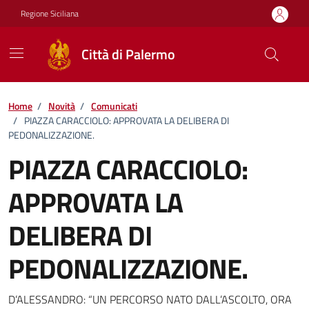
Vai ai contenuti
Vai al footer
Regione Siciliana
Città di Palermo
Home
/
Novità
/
Comunicati
/
PIAZZA CARACCIOLO: APPROVATA LA DELIBERA DI
PEDONALIZZAZIONE.
PIAZZA CARACCIOLO:
APPROVATA LA
DELIBERA DI
PEDONALIZZAZIONE.
Dettagli della notizia
D’ALESSANDRO: “UN PERCORSO NATO DALL’ASCOLTO, ORA