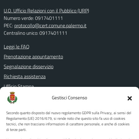
U.O. Ufficio Relazioni con il Pubblico (URP)
Numero verde: 0917401111
PEC:
protocollo@cert.comune.palermo.it
Centralino unico: 0917401111
Leggi le FAQ
Prenotazione appuntamento
Segnalazione disservizio
Richiesta assistenza
Ufficio Stampa
Amministrazione Trasparente
Gestisci Consenso
Albo pretorio
Secondo quanto disposto dal nuovo regolamento GDPR sulla Privacy, ai sensi del
Informativa privacy
Regolamento (UE) 2016/679, si rende noto che questo sito fa uso di cookies
tecnici, che non tracciano informazioni di carattere personale, e anche di cookies
Note legali
di terze parti.
Dichiarazione di accessibilità