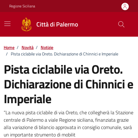
Vai ai contenuti
Vai al footer
Regione Siciliana
Città di Palermo
Home
/
Novità
/
Notizie
/
Pista ciclabile via Oreto. Dichiarazione di Chinnici e Imperiale
Pista ciclabile via Oreto.
Dichiarazione di Chinnici e
Imperiale
Dettagli della notizia
“La nuova pista ciclabile di via Oreto, che collegherà la Stazione
centrale di Palermo a viale Regione siciliana, finanziata grazie
alla variazione di bilancio approvata in consiglio comunale, sarà
un importante strumento di mobilit