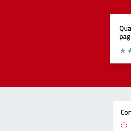
Qua
pag
Valut
Va
Con