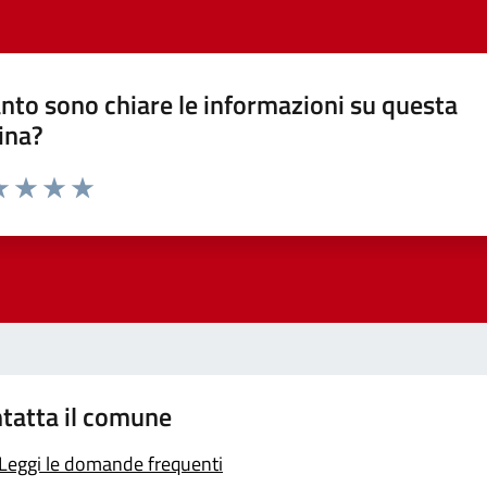
nto sono chiare le informazioni su questa
ina?
a 1 stelle su 5
luta 2 stelle su 5
Valuta 3 stelle su 5
Valuta 4 stelle su 5
Valuta 5 stelle su 5
tatta il comune
Leggi le domande frequenti