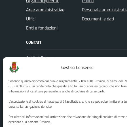
Organi di governo
Politici
Aree amministrative
Personale amministrati
Uffici
Documenti e dati
Enti e fondazioni
CONTATTI
Città di Palermo
Leggi le
Piazza Pretoria, 1
Gestisci Consenso
Prenota
Codice fiscale / P. IVA:80016350821
Segnalazi
Secondo quanto disposto dal nuovo regolamento GDPR sulla Privacy, ai sensi del 
U.O. Ufficio Relazioni con il Pubblico
Richiest
(UE) 2016/679, si rende noto che questo sito fa uso di cookies tecnici, che non trac
informazioni di carattere personale, e anche di cookies di terze parti.
(URP)
Ufficio 
Numero verde: 0917401111
L'accettazione di cookies di terze parti è facoltativa, anche se potrebbe limitare la t
PEC:
protocollo@cert.comune.palermo.it
durante la navigazione del sito.
Centralino unico: 0917401111
Per ulteriori informazioni sull'attivazione disattivazione dei singoli cookies di terze p
accedere alla sezione Privacy.