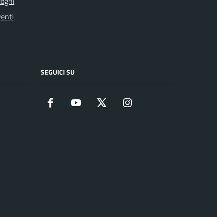
oghi
enti
SEGUICI SU
Facebook
YouTube
Twitter
Instagram