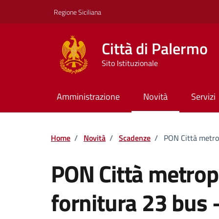
Vai ai contenuti
Vai al footer
Regione Siciliana
Città di Palermo
Sito Istituzionale
Amministrazione
Novità
Servizi
Home
/
Novità
/
Scadenze
/
PON Città metro
PON Città metro
fornitura 23 bus 