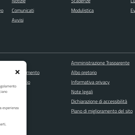
Notizie
Scadenze
Lu
vo
Comunicati
Modulistica
Ev
Avvisi
 FAQ
Amministrazione Trasparente
zione appuntamento
Albo pretorio
one disservizio
Informativa privacy
Regolamento
a assistenza
Note legali
ciano
Stampa
Dichiarazione di accessibilità
ua esperienza
Piano di miglioramento del sito
arti,