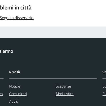
blemi in città
Segnala disservizio
Palermo
NOVITÀ
V
Notizie
Scadenze
Lu
vo
Comunicati
Modulistica
Ev
Avvisi