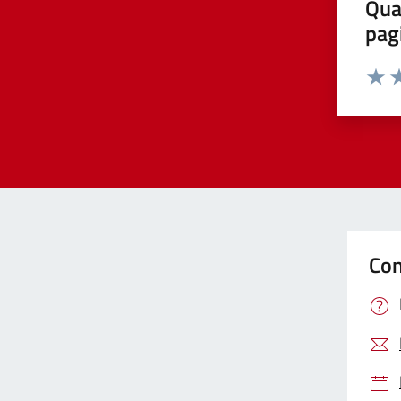
Qua
pag
Valut
Va
Con