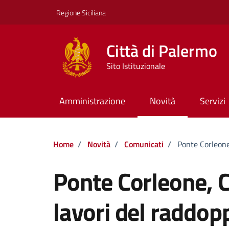
Vai ai contenuti
Vai al footer
Regione Siciliana
Città di Palermo
Sito Istituzionale
Amministrazione
Novità
Servizi
Home
/
Novità
/
Comunicati
/
Ponte Corleone,
Ponte Corleone, C
lavori del raddopp