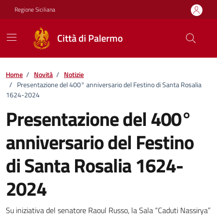
Vai ai contenuti
Vai al footer
Regione Siciliana
Città di Palermo
Home
/
Novità
/
Notizie
/
Presentazione del 400° anniversario del Festino di Santa Rosalia
1624-2024
Presentazione del 400°
anniversario del Festino
di Santa Rosalia 1624-
2024
Dettagli della notizia
Su iniziativa del senatore Raoul Russo, la Sala “Caduti Nassirya”