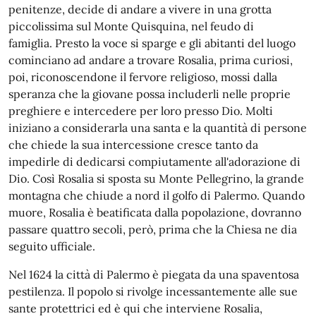
penitenze, decide di andare a vivere in una grotta
piccolissima sul Monte Quisquina, nel feudo di
famiglia. Presto la voce si sparge e gli abitanti del luogo
cominciano ad andare a trovare Rosalia, prima curiosi,
poi, riconoscendone il fervore religioso, mossi dalla
speranza che la giovane possa includerli nelle proprie
preghiere e intercedere per loro presso Dio. Molti
iniziano a considerarla una santa e la quantità di persone
che chiede la sua intercessione cresce tanto da
impedirle di dedicarsi compiutamente all'adorazione di
Dio. Così Rosalia si sposta su Monte Pellegrino, la grande
montagna che chiude a nord il golfo di Palermo. Quando
muore, Rosalia è beatificata dalla popolazione, dovranno
passare quattro secoli, però, prima che la Chiesa ne dia
seguito ufficiale.
Nel 1624 la città di Palermo è piegata da una spaventosa
pestilenza. Il popolo si rivolge incessantemente alle sue
sante protettrici ed è qui che interviene Rosalia,