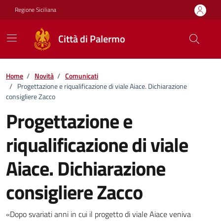
Vai ai contenuti
Vai al footer
Regione Siciliana
Città di Palermo
Home
/
Novità
/
Comunicati
/
Progettazione e riqualificazione di viale Aiace. Dichiarazione
consigliere Zacco
Progettazione e
riqualificazione di viale
Aiace. Dichiarazione
consigliere Zacco
Dettagli della notizia
«Dopo svariati anni in cui il progetto di viale Aiace veniva