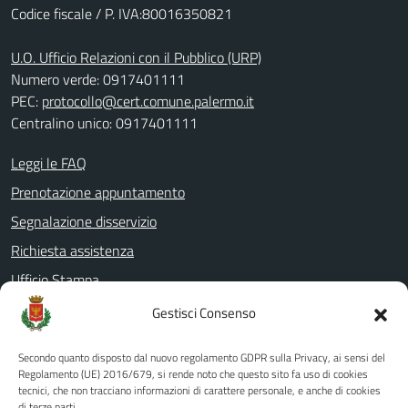
Codice fiscale / P. IVA:80016350821
U.O. Ufficio Relazioni con il Pubblico (URP)
Numero verde: 0917401111
PEC:
protocollo@cert.comune.palermo.it
Centralino unico: 0917401111
Leggi le FAQ
Prenotazione appuntamento
Segnalazione disservizio
Richiesta assistenza
Ufficio Stampa
Amministrazione Trasparente
Gestisci Consenso
Albo pretorio
Secondo quanto disposto dal nuovo regolamento GDPR sulla Privacy, ai sensi del
Informativa privacy
Regolamento (UE) 2016/679, si rende noto che questo sito fa uso di cookies
tecnici, che non tracciano informazioni di carattere personale, e anche di cookies
Note legali
di terze parti.