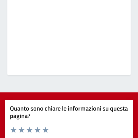
Quanto sono chiare le informazioni su questa
pagina?
Valuta 1 stelle su 5
Valuta 2 stelle su 5
Valuta 3 stelle su 5
Valuta 4 stelle su 5
Valuta 5 stelle su 5