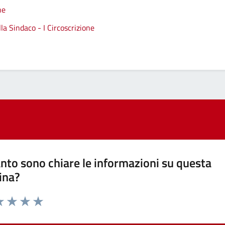
ne
a Sindaco - I Circoscrizione
nto sono chiare le informazioni su questa
ina?
a 1 stelle su 5
luta 2 stelle su 5
Valuta 3 stelle su 5
Valuta 4 stelle su 5
Valuta 5 stelle su 5