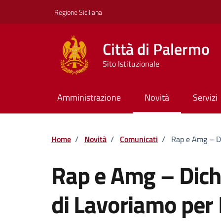
Vai ai contenuti
Vai al footer
Regione Siciliana
Città di Palermo
Sito Istituzionale
Amministrazione
Novità
Servizi
Home
/
Novità
/
Comunicati
/
Rap e Amg – Di
Rap e Amg – Dichi
di Lavoriamo per