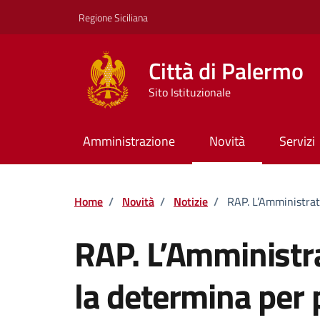
Vai ai contenuti
Vai al footer
Regione Siciliana
Città di Palermo
Sito Istituzionale
Amministrazione
Novità
Servizi
Home
/
Novità
/
Notizie
/
RAP. L’Amministrat
RAP. L’Amministr
la determina per 