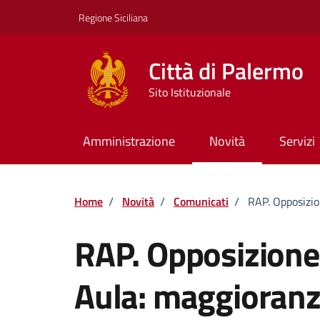
Vai ai contenuti
Vai al footer
Regione Siciliana
Città di Palermo
Sito Istituzionale
Amministrazione
Novità
Servizi
Home
/
Novità
/
Comunicati
/
RAP. Opposizio
RAP. Opposizione
Aula: maggioranza