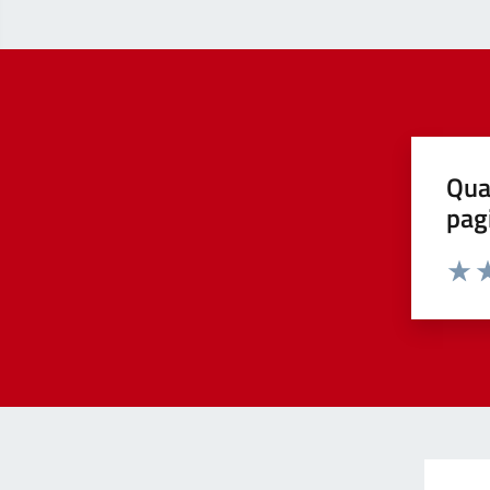
Qua
pag
Valut
Va