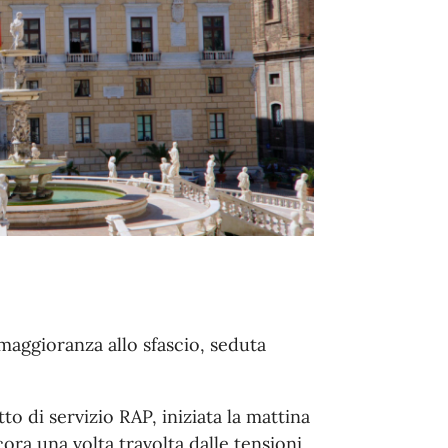
maggioranza allo sfascio, seduta
to di servizio RAP, iniziata la mattina
ncora una volta travolta dalle tensioni