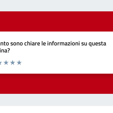
nto sono chiare le informazioni su questa
ina?
a 1 stelle su 5
luta 2 stelle su 5
Valuta 3 stelle su 5
Valuta 4 stelle su 5
Valuta 5 stelle su 5