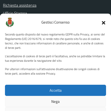
Richiesta assistenza
Ufficio Stampa
Amministrazione Trasparente
Gestisci Consenso
Albo pretorio
Secondo quanto disposto dal nuovo regolamento GDPR sulla Privacy, ai sensi del
Informativa privacy
Regolamento (UE) 2016/679, si rende noto che questo sito fa uso di cookies
tecnici, che non tracciano informazioni di carattere personale, e anche di cookies
Note legali
di terze parti.
Dichiarazione di accessibilità
L'accettazione di cookies di terze parti è facoltativa, anche se potrebbe limitare la
Piano di miglioramento del sito
tua esperienza durante la navigazione del sito.
Per ulteriori informazioni sull'attivazione disattivazione dei singoli cookies di
terze parti, accedere alla sezione Privacy.
SEGUICI SU
Facebook
YouTube
Twitter
Instagram
Accetta
Nega
Media policy
Mappa del sito