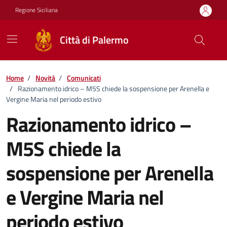
Vai ai contenuti
Vai al footer
Regione Siciliana
Città di Palermo
Home
/
Novità
/
Comunicati
/
Razionamento idrico – M5S chiede la sospensione per Arenella e
Vergine Maria nel periodo estivo
Razionamento idrico –
M5S chiede la
sospensione per Arenella
e Vergine Maria nel
periodo estivo