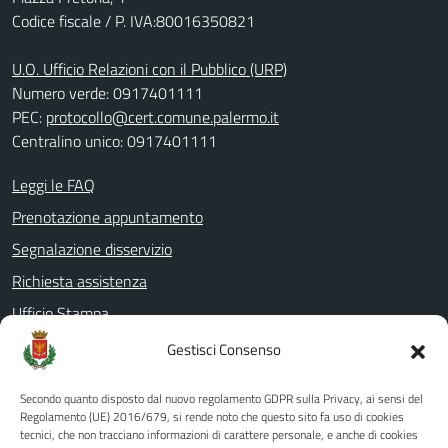
Codice fiscale / P. IVA:80016350821
U.O. Ufficio Relazioni con il Pubblico (URP)
Numero verde: 0917401111
PEC:
protocollo@cert.comune.palermo.it
Centralino unico: 0917401111
Leggi le FAQ
Prenotazione appuntamento
Segnalazione disservizio
Richiesta assistenza
Ufficio Stampa
Amministrazione Trasparente
Gestisci Consenso
Albo pretorio
Secondo quanto disposto dal nuovo regolamento GDPR sulla Privacy, ai sensi del
Informativa privacy
Regolamento (UE) 2016/679, si rende noto che questo sito fa uso di cookies
tecnici, che non tracciano informazioni di carattere personale, e anche di cookies
Note legali