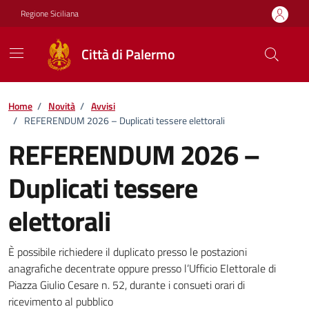
Vai ai contenuti
Vai al footer
Regione Siciliana
Città di Palermo
Home
/
Novità
/
Avvisi
/
REFERENDUM 2026 – Duplicati tessere elettorali
REFERENDUM 2026 –
Duplicati tessere
elettorali
Dettagli della notizia
È possibile richiedere il duplicato presso le postazioni
anagrafiche decentrate oppure presso l’Ufficio Elettorale di
Piazza Giulio Cesare n. 52, durante i consueti orari di
ricevimento al pubblico