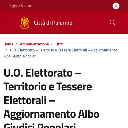
Vai ai contenuti
Vai al footer
Regione Siciliana
Città di Palermo
Home
/
Amministrazione
/
Uffici
/
U.O. Elettorato – Territorio e Tessere Elettorali – Aggiornamento
Albo Giudici Popolari
U.O. Elettorato –
Territorio e Tessere
Elettorali –
Aggiornamento Albo
Giudici Popolari