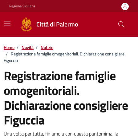
Vai ai contenuti
Vai al footer
Regione Siciliana
Città di Palermo
Home
/
Novità
/
Notizie
/
Registrazione famiglie omogenitoriali. Dichiarazione consigliere
Figuccia
Registrazione famiglie
omogenitoriali.
Dichiarazione consigliere
Figuccia
Dettagli della notizia
Una volta per tutta, finiamola con questa pantomima: la