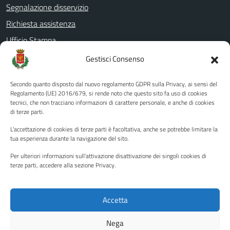
Segnalazione disservizio
Richiesta assistenza
Ufficio Stampa
Amministrazione Trasparente
Gestisci Consenso
Albo pretorio
Secondo quanto disposto dal nuovo regolamento GDPR sulla Privacy, ai sensi del
Informativa privacy
Regolamento (UE) 2016/679, si rende noto che questo sito fa uso di cookies
tecnici, che non tracciano informazioni di carattere personale, e anche di cookies
Note legali
di terze parti.
Dichiarazione di accessibilità
L'accettazione di cookies di terze parti è facoltativa, anche se potrebbe limitare la
Piano di miglioramento del sito
tua esperienza durante la navigazione del sito.
Per ulteriori informazioni sull'attivazione disattivazione dei singoli cookies di
terze parti, accedere alla sezione Privacy.
SEGUICI SU
Facebook
YouTube
Twitter
Instagram
Accetta
Nega