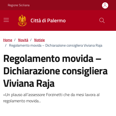
Vai ai contenuti
Vai al footer
Regione Siciliana
Città di Palermo
Home
/
Novità
/
Notizie
/
Regolamento movida – Dichiarazione consigliera Viviana Raja
Regolamento movida –
Dichiarazione consigliera
Viviana Raja
Dettagli della notizia
«Un plauso all’assessore Forzinetti che da mesi lavora al
regolamento movida...