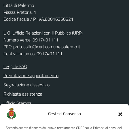
Città di Palermo
Piazza Pretoria, 1
Codice fiscale / P. IVA:80016350821
U.O. Ufficio Relazioni con il Pubblico (URP)
Numero verde: 0917401111
PEC:
protocollo@cert.comune.palermo.it
Centralino unico: 0917401111
Leggi le FAQ
Prenotazione appuntamento
Segnalazione disservizio
Richiesta assistenza
Ufficio Stampa
Amministrazione Trasparente
Gestisci Consenso
Albo pretorio
Secondo quanto disposto dal nuovo regolamento GDPR sulla Privacy, ai sensi del