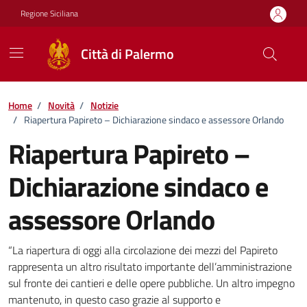
Vai ai contenuti
Vai al footer
Regione Siciliana
Città di Palermo
Home
/
Novità
/
Notizie
/
Riapertura Papireto – Dichiarazione sindaco e assessore Orlando
Riapertura Papireto –
Dichiarazione sindaco e
assessore Orlando
Dettagli della notizia
“La riapertura di oggi alla circolazione dei mezzi del Papireto
rappresenta un altro risultato importante dell’amministrazione
sul fronte dei cantieri e delle opere pubbliche. Un altro impegno
mantenuto, in questo caso grazie al supporto e