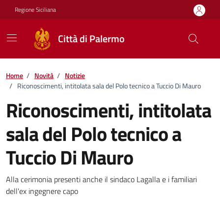
Vai ai contenuti
Vai al footer
Regione Siciliana
Città di Palermo
Home
/
Novità
/
Notizie
/
Riconoscimenti, intitolata sala del Polo tecnico a Tuccio Di Mauro
Riconoscimenti, intitolata
sala del Polo tecnico a
Tuccio Di Mauro
Dettagli della notizia
Alla cerimonia presenti anche il sindaco Lagalla e i familiari
dell'ex ingegnere capo