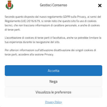
Amministrazione Trasparente
Gestisci Consenso
Albo pretorio
Secondo quanto disposto dal nuovo regolamento GDPR sulla Privacy, ai sensi del
Informativa privacy
Regolamento (UE) 2016/679, si rende noto che questo sito fa uso di cookies
tecnici, che non tracciano informazioni di carattere personale, e anche di cookies
Note legali
di terze parti.
Dichiarazione di accessibilità
L'accettazione di cookies di terze parti è facoltativa, anche se potrebbe limitare la
Piano di miglioramento del sito
tua esperienza durante la navigazione del sito.
Per ulteriori informazioni sull'attivazione disattivazione dei singoli cookies di
terze parti, accedere alla sezione Privacy.
SEGUICI SU
Facebook
YouTube
Twitter
Instagram
Accetta
Nega
Media policy
Mappa del sito
Visualizza le preferenze
Copyright © 2026 - Città di Palermo •
Powered by Sispi
Privacy Policy