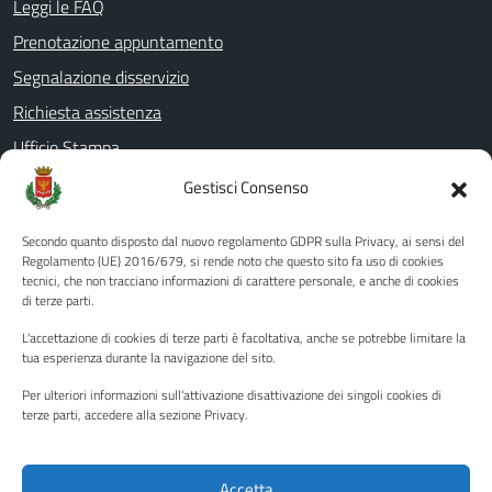
Leggi le FAQ
Prenotazione appuntamento
Segnalazione disservizio
Richiesta assistenza
Ufficio Stampa
Amministrazione Trasparente
Gestisci Consenso
Albo pretorio
Secondo quanto disposto dal nuovo regolamento GDPR sulla Privacy, ai sensi del
Informativa privacy
Regolamento (UE) 2016/679, si rende noto che questo sito fa uso di cookies
tecnici, che non tracciano informazioni di carattere personale, e anche di cookies
Note legali
di terze parti.
Dichiarazione di accessibilità
L'accettazione di cookies di terze parti è facoltativa, anche se potrebbe limitare la
Piano di miglioramento del sito
tua esperienza durante la navigazione del sito.
Per ulteriori informazioni sull'attivazione disattivazione dei singoli cookies di
terze parti, accedere alla sezione Privacy.
SEGUICI SU
Facebook
YouTube
Twitter
Instagram
Accetta