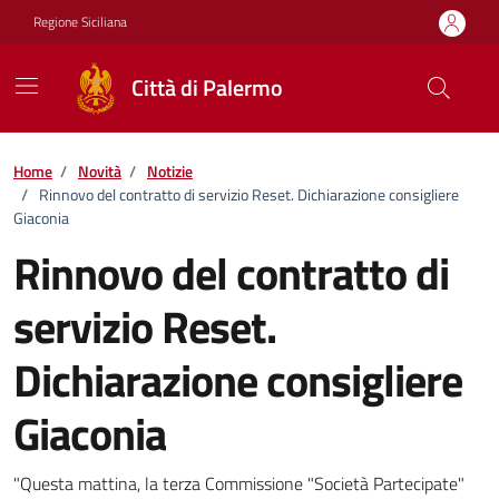
Vai ai contenuti
Vai al footer
Regione Siciliana
Città di Palermo
Home
/
Novità
/
Notizie
/
Rinnovo del contratto di servizio Reset. Dichiarazione consigliere
Giaconia
Rinnovo del contratto di
servizio Reset.
Dichiarazione consigliere
Giaconia
Dettagli della notizia
"Questa mattina, la terza Commissione "Società Partecipate"