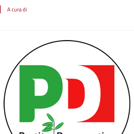
A cura di