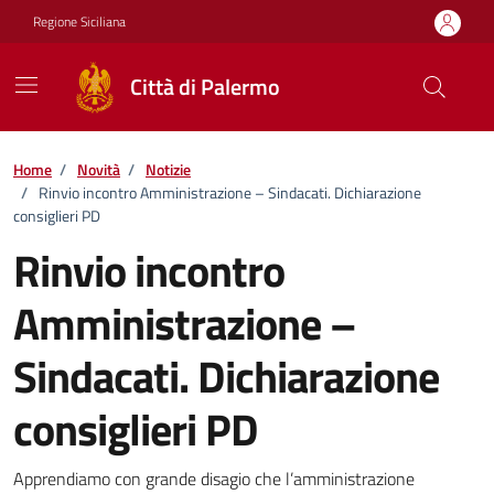
Vai ai contenuti
Vai al footer
Regione Siciliana
Città di Palermo
Home
/
Novità
/
Notizie
/
Rinvio incontro Amministrazione – Sindacati. Dichiarazione
consiglieri PD
Rinvio incontro
Amministrazione –
Sindacati. Dichiarazione
consiglieri PD
Dettagli della notizia
Apprendiamo con grande disagio che l’amministrazione