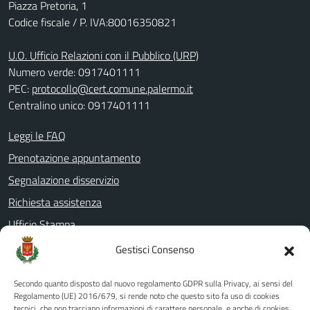
Piazza Pretoria, 1
Codice fiscale / P. IVA:80016350821
U.O. Ufficio Relazioni con il Pubblico (URP)
Numero verde: 0917401111
PEC:
protocollo@cert.comune.palermo.it
Centralino unico: 0917401111
Leggi le FAQ
Prenotazione appuntamento
Segnalazione disservizio
Richiesta assistenza
Ufficio Stampa
Amministrazione Trasparente
Gestisci Consenso
Albo pretorio
Secondo quanto disposto dal nuovo regolamento GDPR sulla Privacy, ai sensi del
Informativa privacy
Regolamento (UE) 2016/679, si rende noto che questo sito fa uso di cookies
tecnici, che non tracciano informazioni di carattere personale, e anche di cookies