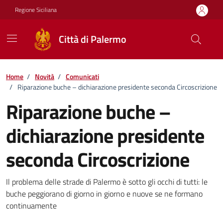
Vai ai contenuti
Vai al footer
Regione Siciliana
Città di Palermo
Home
/
Novità
/
Comunicati
/
Riparazione buche – dichiarazione presidente seconda Circoscrizione
Riparazione buche –
dichiarazione presidente
seconda Circoscrizione
Dettagli della notizia
Il problema delle strade di Palermo è sotto gli occhi di tutti: le
buche peggiorano di giorno in giorno e nuove se ne formano
continuamente