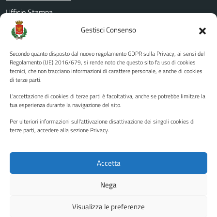
Ufficio Stampa
Amministrazione Trasparente
Gestisci Consenso
Albo pretorio
Secondo quanto disposto dal nuovo regolamento GDPR sulla Privacy, ai sensi del
Informativa privacy
Regolamento (UE) 2016/679, si rende noto che questo sito fa uso di cookies
tecnici, che non tracciano informazioni di carattere personale, e anche di cookies
Note legali
di terze parti.
Dichiarazione di accessibilità
L'accettazione di cookies di terze parti è facoltativa, anche se potrebbe limitare la
Piano di miglioramento del sito
tua esperienza durante la navigazione del sito.
Per ulteriori informazioni sull'attivazione disattivazione dei singoli cookies di
terze parti, accedere alla sezione Privacy.
SEGUICI SU
Facebook
YouTube
Twitter
Instagram
Accetta
Nega
Media policy
Mappa del sito
Visualizza le preferenze
Copyright © 2026 - Città di Palermo •
Powered by Sispi