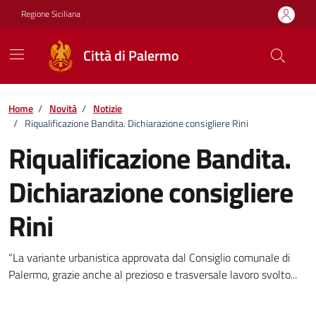
Vai ai contenuti
Vai al footer
Regione Siciliana
Città di Palermo
Home
/
Novità
/
Notizie
/
Riqualificazione Bandita. Dichiarazione consigliere Rini
Riqualificazione Bandita.
Dichiarazione consigliere
Rini
Dettagli della notizia
“La variante urbanistica approvata dal Consiglio comunale di
Palermo, grazie anche al prezioso e trasversale lavoro svolto...