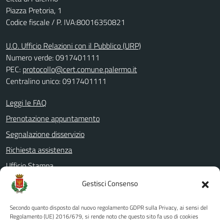
Piazza Pretoria, 1
Codice fiscale / P. IVA:80016350821
U.O. Ufficio Relazioni con il Pubblico (URP)
Numero verde: 0917401111
PEC:
protocollo@cert.comune.palermo.it
Centralino unico: 0917401111
Leggi le FAQ
Prenotazione appuntamento
Segnalazione disservizio
Richiesta assistenza
Ufficio Stampa
Amministrazione Trasparente
Gestisci Consenso
Albo pretorio
Secondo quanto disposto dal nuovo regolamento GDPR sulla Privacy, ai sensi del
Informativa privacy
Regolamento (UE) 2016/679, si rende noto che questo sito fa uso di cookies