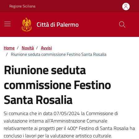
Vai ai contenuti
Vai al footer
Regione Siciliana
Città di Palermo
Home
/
Novità
/
Avvisi
/
Riunione seduta commissione Festino Santa Rosalia
Riunione seduta
commissione Festino
Santa Rosalia
Dettagli della notizia
Si comunica che in data 07/05/2024 la Commissione di
valutazione interna all’Amministrazione Comunale
relativamente ai progetti per il 400º Festino di Santa Rosalia ha
concluso i lavori per la valutazione artistico culturale.