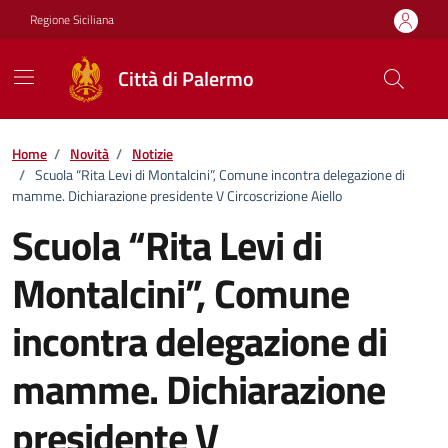
Vai ai contenuti
Vai al footer
Regione Siciliana
Città di Palermo
Home
/
Novità
/
Notizie
/
Scuola “Rita Levi di Montalcini”, Comune incontra delegazione di
mamme. Dichiarazione presidente V Circoscrizione Aiello
Scuola “Rita Levi di
Montalcini”, Comune
incontra delegazione di
mamme. Dichiarazione
presidente V