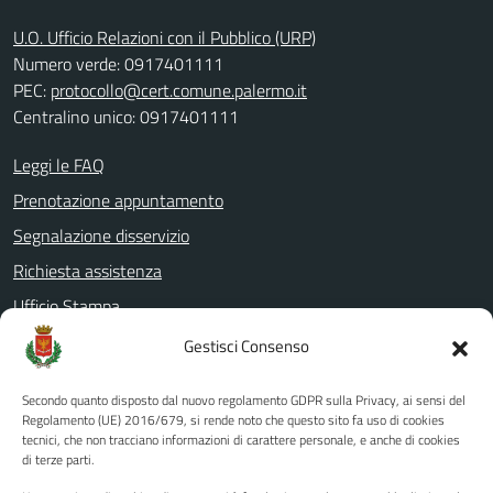
U.O. Ufficio Relazioni con il Pubblico (URP)
Numero verde: 0917401111
PEC:
protocollo@cert.comune.palermo.it
Centralino unico: 0917401111
Leggi le FAQ
Prenotazione appuntamento
Segnalazione disservizio
Richiesta assistenza
Ufficio Stampa
Amministrazione Trasparente
Gestisci Consenso
Albo pretorio
Secondo quanto disposto dal nuovo regolamento GDPR sulla Privacy, ai sensi del
Informativa privacy
Regolamento (UE) 2016/679, si rende noto che questo sito fa uso di cookies
tecnici, che non tracciano informazioni di carattere personale, e anche di cookies
Note legali
di terze parti.
Dichiarazione di accessibilità