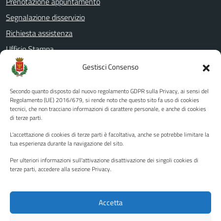
Prenotazione appuntamento
Segnalazione disservizio
Richiesta assistenza
Ufficio Stampa
Amministrazione Trasparente
Gestisci Consenso
Albo pretorio
Secondo quanto disposto dal nuovo regolamento GDPR sulla Privacy, ai sensi del
Informativa privacy
Regolamento (UE) 2016/679, si rende noto che questo sito fa uso di cookies
tecnici, che non tracciano informazioni di carattere personale, e anche di cookies
Note legali
di terze parti.
Dichiarazione di accessibilità
L'accettazione di cookies di terze parti è facoltativa, anche se potrebbe limitare la
Piano di miglioramento del sito
tua esperienza durante la navigazione del sito.
Per ulteriori informazioni sull'attivazione disattivazione dei singoli cookies di
terze parti, accedere alla sezione Privacy.
SEGUICI SU
Facebook
YouTube
Twitter
Instagram
Accetta