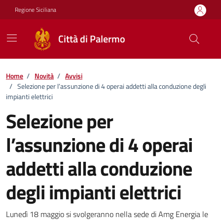
Vai ai contenuti
Vai al footer
Regione Siciliana
Città di Palermo
Home
/
Novità
/
Avvisi
/
Selezione per l’assunzione di 4 operai addetti alla conduzione degli
impianti elettrici
Selezione per
l’assunzione di 4 operai
addetti alla conduzione
degli impianti elettrici
Dettagli della notizia
Lunedì 18 maggio si svolgeranno nella sede di Amg Energia le