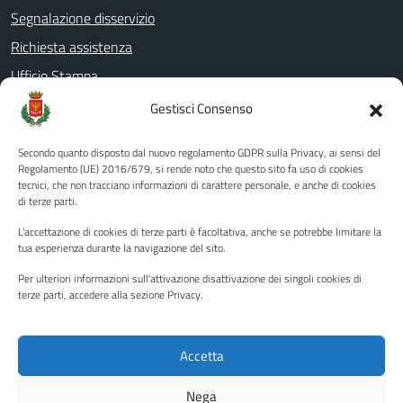
Segnalazione disservizio
Richiesta assistenza
Ufficio Stampa
Amministrazione Trasparente
Gestisci Consenso
Albo pretorio
Secondo quanto disposto dal nuovo regolamento GDPR sulla Privacy, ai sensi del
Informativa privacy
Regolamento (UE) 2016/679, si rende noto che questo sito fa uso di cookies
tecnici, che non tracciano informazioni di carattere personale, e anche di cookies
Note legali
di terze parti.
Dichiarazione di accessibilità
L'accettazione di cookies di terze parti è facoltativa, anche se potrebbe limitare la
Piano di miglioramento del sito
tua esperienza durante la navigazione del sito.
Per ulteriori informazioni sull'attivazione disattivazione dei singoli cookies di
terze parti, accedere alla sezione Privacy.
SEGUICI SU
Facebook
YouTube
Twitter
Instagram
Accetta
Nega