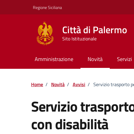
Vai ai contenuti
Vai al footer
Regione Siciliana
Città di Palermo
Sito Istituzionale
Amministrazione
Novità
Servizi
Home
/
Novità
/
Avvisi
/
Servizio trasporto p
Servizio trasport
con disabilità