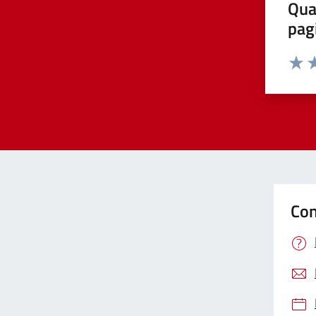
Qua
pag
Valut
Va
Con