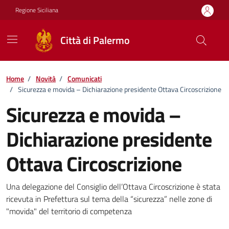
Vai ai contenuti
Vai al footer
Regione Siciliana
Città di Palermo
Home
/
Novità
/
Comunicati
/
Sicurezza e movida – Dichiarazione presidente Ottava Circoscrizione
Sicurezza e movida –
Dichiarazione presidente
Ottava Circoscrizione
Dettagli della notizia
Una delegazione del Consiglio dell’Ottava Circoscrizione è stata
ricevuta in Prefettura sul tema della “sicurezza” nelle zone di
"movida" del territorio di competenza