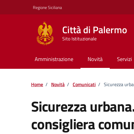
Vai ai contenuti
Vai al footer
Regione Siciliana
Città di Palermo
Sito Istituzionale
Amministrazione
Novità
Servizi
Home
/
Novità
/
Comunicati
/
Sicurezza urba
Sicurezza urbana
consigliera comun