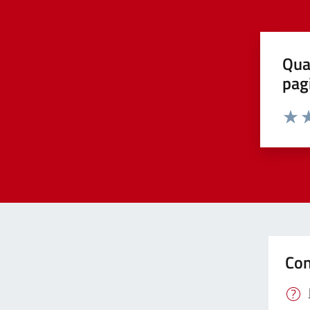
Qua
pag
Valut
Va
Con