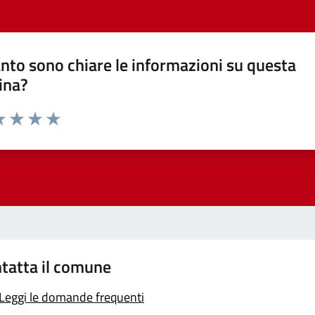
nto sono chiare le informazioni su questa
ina?
a 1 stelle su 5
luta 2 stelle su 5
Valuta 3 stelle su 5
Valuta 4 stelle su 5
Valuta 5 stelle su 5
tatta il comune
Leggi le domande frequenti