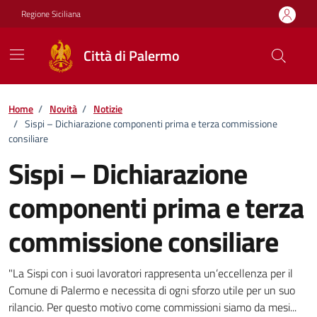
Vai ai contenuti
Vai al footer
Regione Siciliana
Città di Palermo
Home
/
Novità
/
Notizie
/
Sispi – Dichiarazione componenti prima e terza commissione
consiliare
Sispi – Dichiarazione
componenti prima e terza
commissione consiliare
Dettagli della notizia
"La Sispi con i suoi lavoratori rappresenta un’eccellenza per il
Comune di Palermo e necessita di ogni sforzo utile per un suo
rilancio. Per questo motivo come commissioni siamo da mesi...