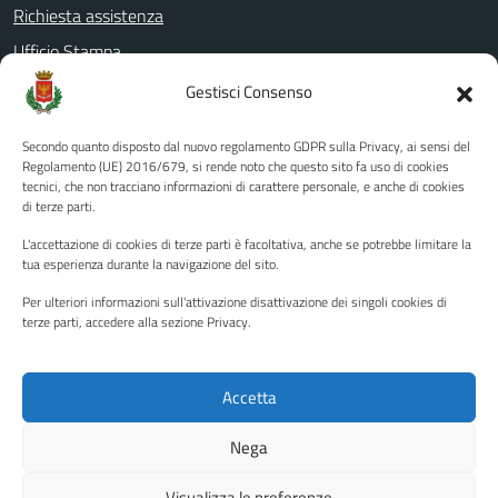
Richiesta assistenza
Ufficio Stampa
Amministrazione Trasparente
Gestisci Consenso
Albo pretorio
Secondo quanto disposto dal nuovo regolamento GDPR sulla Privacy, ai sensi del
Informativa privacy
Regolamento (UE) 2016/679, si rende noto che questo sito fa uso di cookies
tecnici, che non tracciano informazioni di carattere personale, e anche di cookies
Note legali
di terze parti.
Dichiarazione di accessibilità
L'accettazione di cookies di terze parti è facoltativa, anche se potrebbe limitare la
Piano di miglioramento del sito
tua esperienza durante la navigazione del sito.
Per ulteriori informazioni sull'attivazione disattivazione dei singoli cookies di
terze parti, accedere alla sezione Privacy.
SEGUICI SU
Facebook
YouTube
Twitter
Instagram
Accetta
Nega
Media policy
Mappa del sito
Visualizza le preferenze