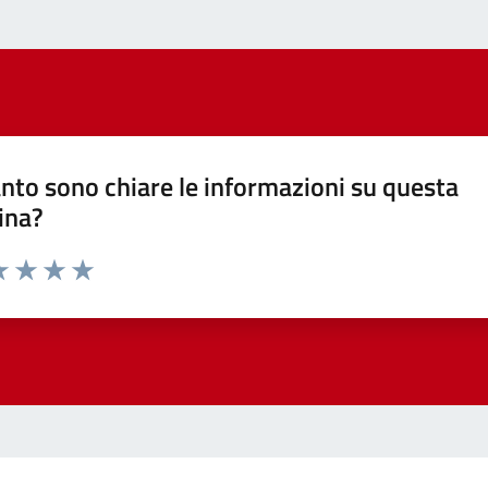
nto sono chiare le informazioni su questa
ina?
a 1 stelle su 5
luta 2 stelle su 5
Valuta 3 stelle su 5
Valuta 4 stelle su 5
Valuta 5 stelle su 5