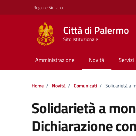
Vai ai contenuti
Vai al footer
Regione Siciliana
Città di Palermo
Sito Istituzionale
Amministrazione
Novità
Servizi
Home
/
Novità
/
Comunicati
/
Solidarietà a 
Solidarietà a mon
Dichiarazione con