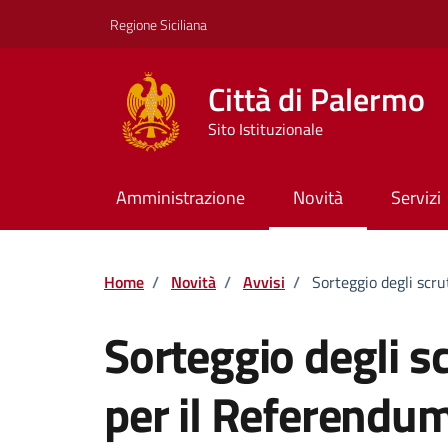
Vai ai contenuti
Vai al footer
Regione Siciliana
Città di Palermo
Sito Istituzionale
Amministrazione
Novità
Servizi
Home
/
Novità
/
Avvisi
/
Sorteggio degli scr
Sorteggio degli s
per il Referendum