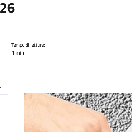
026
a
Tempo di lettura:
1 min