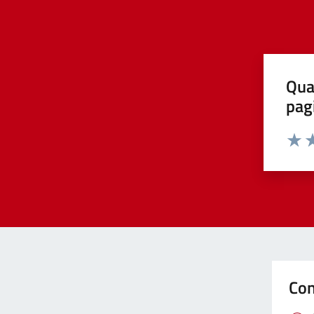
Qua
pag
Valut
Va
Con