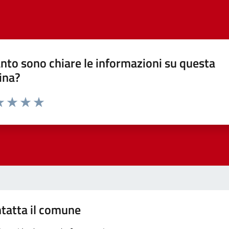
nto sono chiare le informazioni su questa
ina?
a 1 stelle su 5
luta 2 stelle su 5
Valuta 3 stelle su 5
Valuta 4 stelle su 5
Valuta 5 stelle su 5
tatta il comune