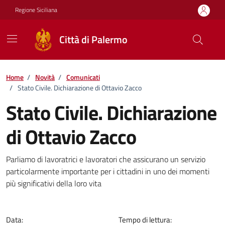
Vai ai contenuti
Vai al footer
Regione Siciliana
Città di Palermo
Home
/
Novità
/
Comunicati
/
Stato Civile. Dichiarazione di Ottavio Zacco
Stato Civile. Dichiarazione
di Ottavio Zacco
Dettagli della notizia
Parliamo di lavoratrici e lavoratori che assicurano un servizio
particolarmente importante per i cittadini in uno dei momenti
più significativi della loro vita
Data:
Tempo di lettura: